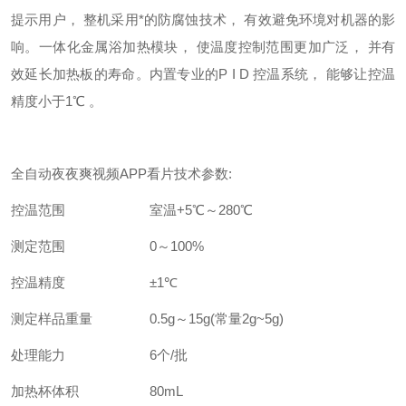
提示用户，
整机采用*的防腐蚀技术，
有效避免环境对机器的影
响。一体化金属浴加热模块，
使温度控制范围更加广泛，
并有
效延长加热板的寿命。内置专业的
P I D 控温系统， 能够让控温
精度小于1℃ 。
全自动夜夜爽视频APP看片
技术参数:
控温范围
室温+5℃～280℃
测定范围
0～100%
控温精度
±1℃
测定样品重量
0.5g～15g(常量2g~5g)
处理能力
6个/批
加热杯体积
80mL