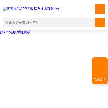
Warning
: mkdir(): No space left on device in
/www/wwwroot/T1.COM/func.php
on line
127
Warning
:
file_put_contents(./cachefile_yuan/shendoushi.net/cache/38/caa7f/6e3
failed to open stream: No such file or directory in
/www/wwwroot/T1.COM/func.php
on line
115
夜夜视频APP下载,夜夜爽视频APP看片,夜夜夜风流视频下载APP,夜夜视
频APP在线手机观看
电话咨询
PRODUCT CENTER
产品中心