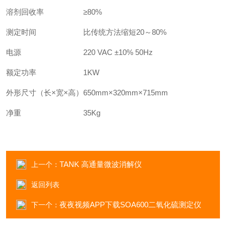
溶剂回收率
≥80%
测定时间
比传统方法缩短20～80%
电源
220 VAC ±10% 50Hz
额定功率
1KW
外形尺寸（长×宽×高）
650mm×320mm×715mm
净重
35Kg
TANK 高通量微波消解仪
上一个：
返回列表
夜夜视频APP下载SOA600二氧化硫测定仪
下一个：