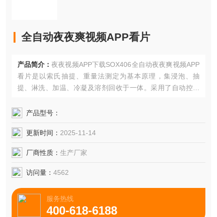
全自动夜夜爽视频APP看片
产品简介：
夜夜视频APP下载SOX406全自动夜夜爽视频APP
看片是以索氏抽提、重量法测定为基本原理，集浸泡、抽
提、淋洗、加温、冷凝及溶剂回收于一体。采用了自动控温
全密封金属浴加热模式，使仪器加温更均匀、安全可靠，并
具有良好的密封设施，可同时测试6个样品，无三废外泄，操
产品型号：
作中可以根据试剂沸点和自然温度的不同而选择Z佳温度，从
更新时间：
2025-11-14
而达到快速测定的目的；
厂商性质：
生产厂家
访问量：
4562
服务热线
400-618-6188