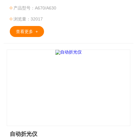
（nD） 和糖溶液的质量分数（锤度Brix），具有准确、可靠、
产品型号：A670/A630
速度快、操作方便等优点。符合FDA 21 CFR Part 11 要求的
用户分级管理、审计
浏览量：32017
查看更多 +
自动折光仪