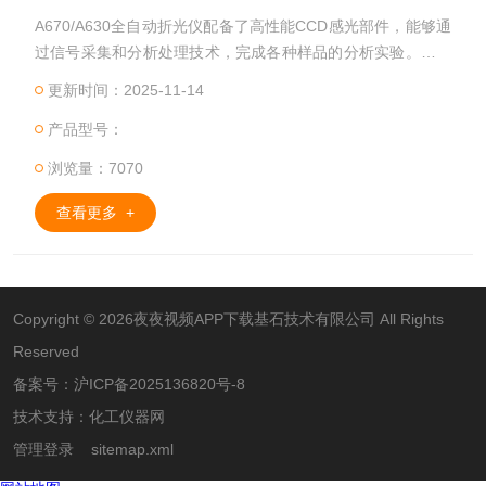
A670/A630全自动折光仪配备了高性能CCD感光部件，能够通
过信号采集和分析处理技术，完成各种样品的分析实验。能够
自动测量透明、半透明、深色、粘稠状等各类液体的折射率
更新时间：2025-11-14
（nD）和糖溶液的质量分数（锤度Brix），具有准确、可靠、
产品型号：
速度快、操作方便等优点。A670创新地采用了云服务系统，数
据云端与仪器端互联，摆脱单机实验时代，符合21CFR part 1
浏览量：7070
1 要求的用户级别审查追踪，电子签名以及数据防
查看更多 +
Copyright © 2026夜夜视频APP下载基石技术有限公司 All Rights
Reserved
备案号：
沪ICP备2025136820号-8
技术支持：
化工仪器网
管理登录
sitemap.xml